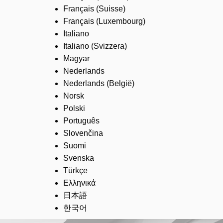
Français (Suisse)
Français (Luxembourg)
Italiano
Italiano (Svizzera)
Magyar
Nederlands
Nederlands (België)
Norsk
Polski
Português
Slovenčina
Suomi
Svenska
Türkçe
Ελληνικά
日本語
한국어