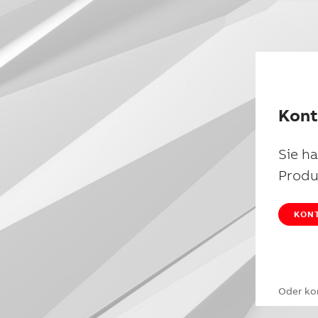
Kont
Sie h
Produ
KONT
Oder ko