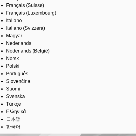
Français (Suisse)
Français (Luxembourg)
Italiano
Italiano (Svizzera)
Magyar
Nederlands
Nederlands (België)
Norsk
Polski
Português
Slovenčina
Suomi
Svenska
Türkçe
Ελληνικά
日本語
한국어