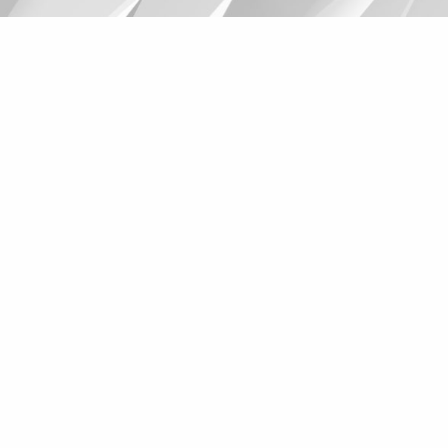
Suggestions
Products
See more products
Shopping list preview
0