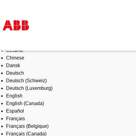
Select Language
Produkte und Leistungen
Čeština
Branchenlösungen
Chinese
Service
Dansk
Über uns
Deutsch
Vertriebspartner finden
Deutsch (Schweiz)
Kontakt
Deutsch (Luxemburg)
Karriere
English
English (Canada)
Español
Français
Français (Belgique)
Français (Canada)