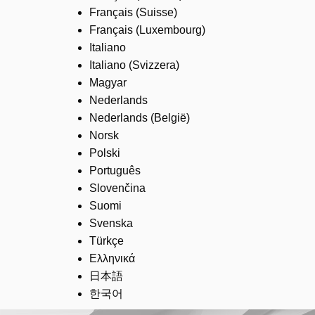
Français (Suisse)
Français (Luxembourg)
Italiano
Italiano (Svizzera)
Magyar
Nederlands
Nederlands (België)
Norsk
Polski
Português
Slovenčina
Suomi
Svenska
Türkçe
Ελληνικά
日本語
한국어