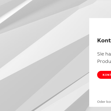
Kont
Sie h
Produ
KONT
Oder ko