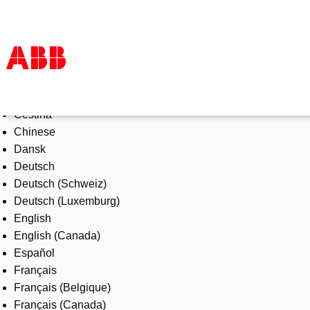
Select Language
Produkte und Leistungen
Čeština
Branchenlösungen
Chinese
Service
Dansk
Über uns
Deutsch
Vertriebspartner finden
Deutsch (Schweiz)
Kontakt
Deutsch (Luxemburg)
Karriere
English
English (Canada)
Español
Français
Français (Belgique)
Français (Canada)