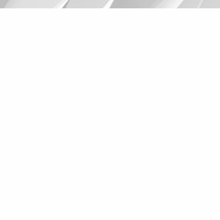
Suggestions
Products
See more products
Shopping list preview
0