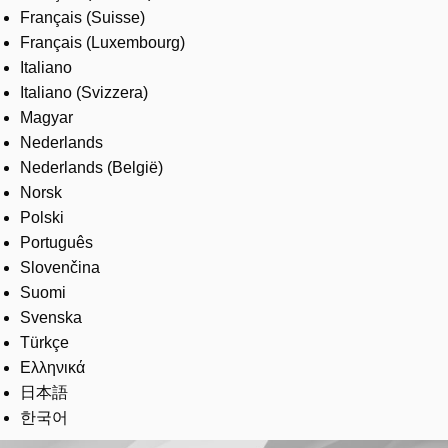
Français (Suisse)
Français (Luxembourg)
Italiano
Italiano (Svizzera)
Magyar
Nederlands
Nederlands (België)
Norsk
Polski
Português
Slovenčina
Suomi
Svenska
Türkçe
Ελληνικά
日本語
한국어