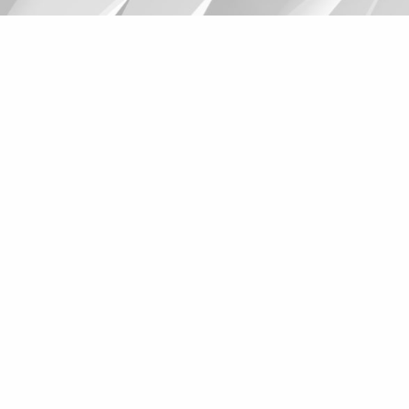
Suggestions
Products
See more products
Shopping list preview
0