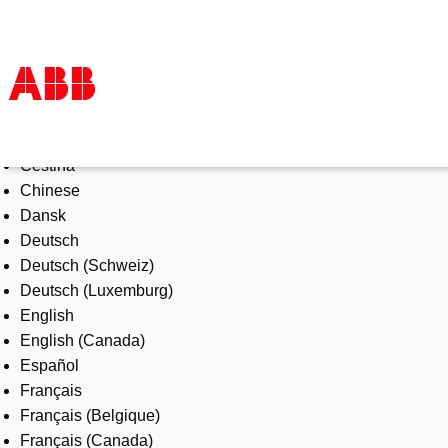
Select Language
Produkte und Leistungen
Čeština
Branchenlösungen
Chinese
Service
Dansk
Über uns
Deutsch
Vertriebspartner finden
Deutsch (Schweiz)
Kontakt
Deutsch (Luxemburg)
Karriere
English
English (Canada)
Español
Français
Français (Belgique)
Français (Canada)