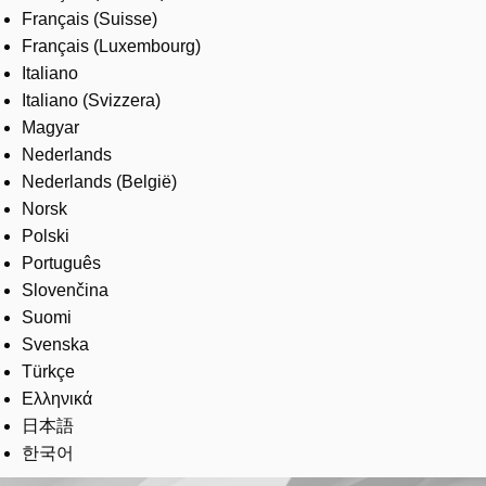
Français (Suisse)
Français (Luxembourg)
Italiano
Italiano (Svizzera)
Magyar
Nederlands
Nederlands (België)
Norsk
Polski
Português
Slovenčina
Suomi
Svenska
Türkçe
Ελληνικά
日本語
한국어