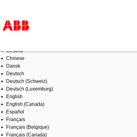
Select Language
Produkte und Leistungen
Čeština
Branchenlösungen
Chinese
Service
Dansk
Über uns
Deutsch
Vertriebspartner finden
Deutsch (Schweiz)
Kontakt
Deutsch (Luxemburg)
Karriere
English
English (Canada)
Español
Français
Français (Belgique)
Français (Canada)