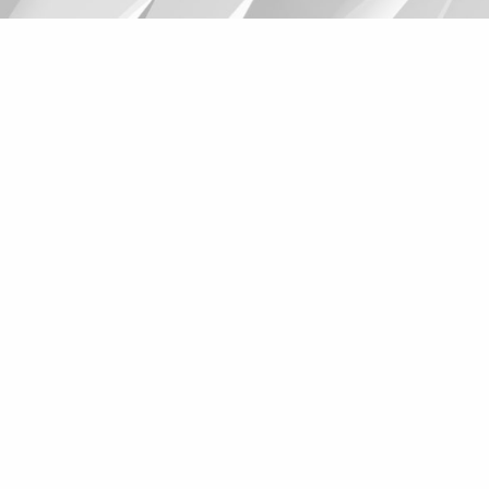
Suggestions
Products
See more products
Shopping list preview
0