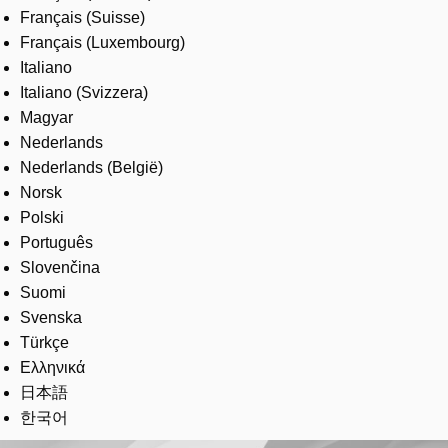
Français (Suisse)
Français (Luxembourg)
Italiano
Italiano (Svizzera)
Magyar
Nederlands
Nederlands (België)
Norsk
Polski
Português
Slovenčina
Suomi
Svenska
Türkçe
Ελληνικά
日本語
한국어