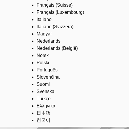
Français (Suisse)
Français (Luxembourg)
Italiano
Italiano (Svizzera)
Magyar
Nederlands
Nederlands (België)
Norsk
Polski
Português
Slovenčina
Suomi
Svenska
Türkçe
Ελληνικά
日本語
한국어