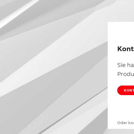
Kont
Sie h
Produ
KONT
Oder ko