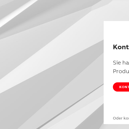
Kont
Sie h
Produ
KONT
Oder ko