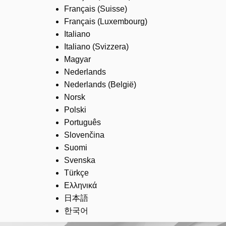
Français (Suisse)
Français (Luxembourg)
Italiano
Italiano (Svizzera)
Magyar
Nederlands
Nederlands (België)
Norsk
Polski
Português
Slovenčina
Suomi
Svenska
Türkçe
Ελληνικά
日本語
한국어