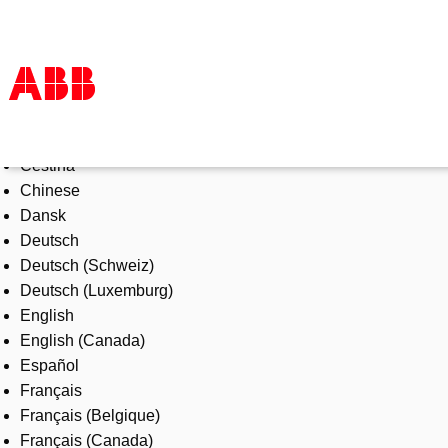
Select Language
Produkte und Leistungen
Čeština
Branchenlösungen
Chinese
Service
Dansk
Über uns
Deutsch
Vertriebspartner finden
Deutsch (Schweiz)
Kontakt
Deutsch (Luxemburg)
Karriere
English
English (Canada)
Español
Français
Français (Belgique)
Français (Canada)