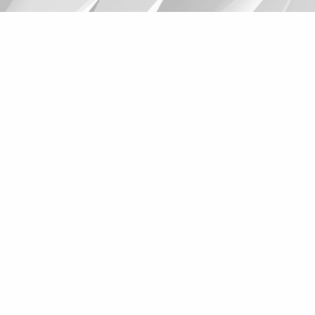
Suggestions
Products
See more products
Shopping list preview
0