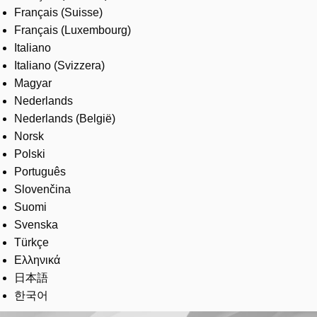
Français (Suisse)
Français (Luxembourg)
Italiano
Italiano (Svizzera)
Magyar
Nederlands
Nederlands (België)
Norsk
Polski
Português
Slovenčina
Suomi
Svenska
Türkçe
Ελληνικά
日本語
한국어