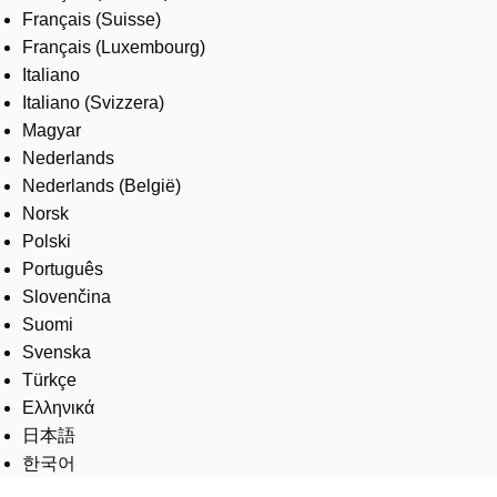
Français (Suisse)
Français (Luxembourg)
Italiano
Italiano (Svizzera)
Magyar
Nederlands
Nederlands (België)
Norsk
Polski
Português
Slovenčina
Suomi
Svenska
Türkçe
Ελληνικά
日本語
한국어