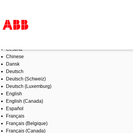
Select Language
Produkte und Leistungen
Čeština
Branchenlösungen
Chinese
Service
Dansk
Über uns
Deutsch
Vertriebspartner finden
Deutsch (Schweiz)
Kontakt
Deutsch (Luxemburg)
Karriere
English
English (Canada)
Español
Français
Français (Belgique)
Français (Canada)