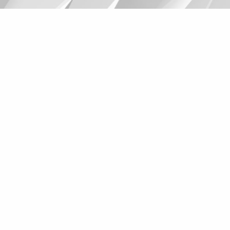
Suggestions
Products
See more products
Shopping list preview
0