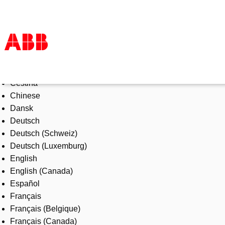
Select Language
Produkte und Leistungen
Čeština
Branchenlösungen
Chinese
Service
Dansk
Über uns
Deutsch
Vertriebspartner finden
Deutsch (Schweiz)
Kontakt
Deutsch (Luxemburg)
Karriere
English
English (Canada)
Español
Français
Français (Belgique)
Français (Canada)