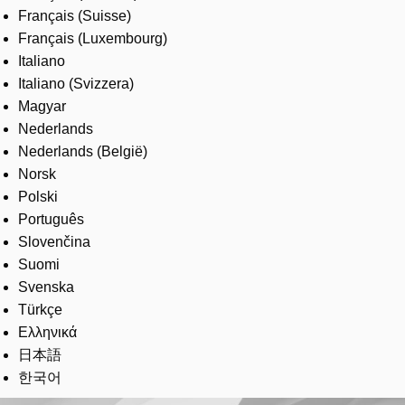
Français (Suisse)
Français (Luxembourg)
Italiano
Italiano (Svizzera)
Magyar
Nederlands
Nederlands (België)
Norsk
Polski
Português
Slovenčina
Suomi
Svenska
Türkçe
Ελληνικά
日本語
한국어