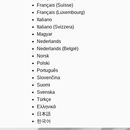
Français (Suisse)
Français (Luxembourg)
Italiano
Italiano (Svizzera)
Magyar
Nederlands
Nederlands (België)
Norsk
Polski
Português
Slovenčina
Suomi
Svenska
Türkçe
Ελληνικά
日本語
한국어