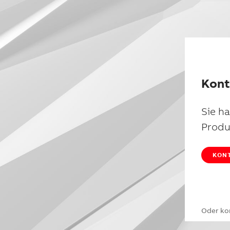
Kont
Sie h
Produ
KONT
Oder ko