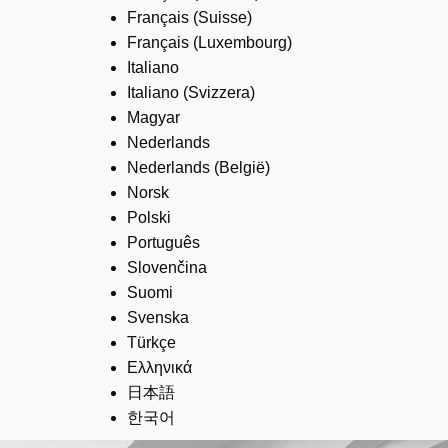
Français (Suisse)
Français (Luxembourg)
Italiano
Italiano (Svizzera)
Magyar
Nederlands
Nederlands (België)
Norsk
Polski
Português
Slovenčina
Suomi
Svenska
Türkçe
Ελληνικά
日本語
한국어