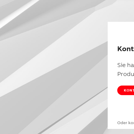
Kont
Sie h
Produ
KONT
Oder ko