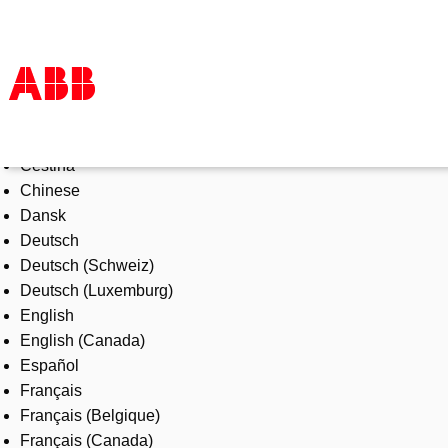
Select Language
Produkte und Leistungen
Čeština
Branchenlösungen
Chinese
Service
Dansk
Über uns
Deutsch
Vertriebspartner finden
Deutsch (Schweiz)
Kontakt
Deutsch (Luxemburg)
Karriere
English
English (Canada)
Español
Français
Français (Belgique)
Français (Canada)