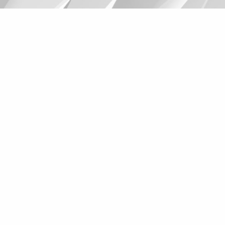
Suggestions
Products
See more products
Shopping list preview
0