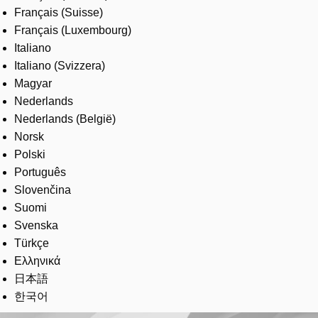
Français (Suisse)
Français (Luxembourg)
Italiano
Italiano (Svizzera)
Magyar
Nederlands
Nederlands (België)
Norsk
Polski
Português
Slovenčina
Suomi
Svenska
Türkçe
Ελληνικά
日本語
한국어