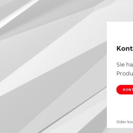
Kont
Sie h
Produ
KONT
Oder ko