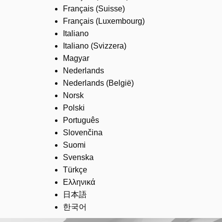
Français (Suisse)
Français (Luxembourg)
Italiano
Italiano (Svizzera)
Magyar
Nederlands
Nederlands (België)
Norsk
Polski
Português
Slovenčina
Suomi
Svenska
Türkçe
Ελληνικά
日本語
한국어