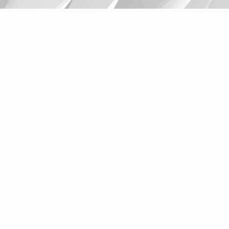
Suggestions
Products
See more products
Shopping list preview
0