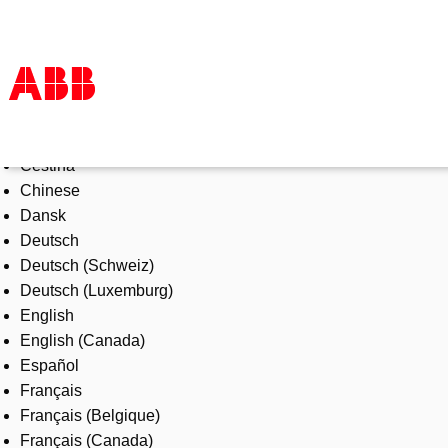
Select Language
Produkte und Leistungen
Čeština
Branchenlösungen
Chinese
Service
Dansk
Über uns
Deutsch
Vertriebspartner finden
Deutsch (Schweiz)
Kontakt
Deutsch (Luxemburg)
Karriere
English
English (Canada)
Español
Français
Français (Belgique)
Français (Canada)