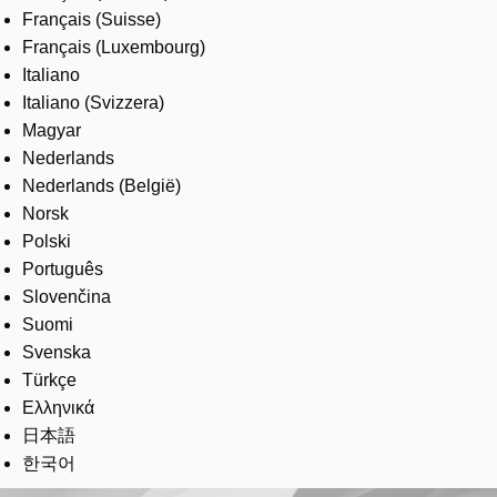
Français (Suisse)
Français (Luxembourg)
Italiano
Italiano (Svizzera)
Magyar
Nederlands
Nederlands (België)
Norsk
Polski
Português
Slovenčina
Suomi
Svenska
Türkçe
Ελληνικά
日本語
한국어