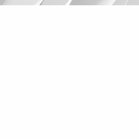
Suggestions
Products
See more products
Shopping list preview
0