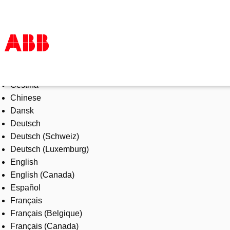
Select Language
Produkte und Leistungen
Čeština
Branchenlösungen
Chinese
Service
Dansk
Über uns
Deutsch
Vertriebspartner finden
Deutsch (Schweiz)
Kontakt
Deutsch (Luxemburg)
Karriere
English
English (Canada)
Español
Français
Français (Belgique)
Français (Canada)