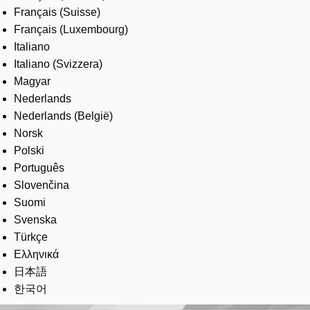
Français (Suisse)
Français (Luxembourg)
Italiano
Italiano (Svizzera)
Magyar
Nederlands
Nederlands (België)
Norsk
Polski
Português
Slovenčina
Suomi
Svenska
Türkçe
Ελληνικά
日本語
한국어