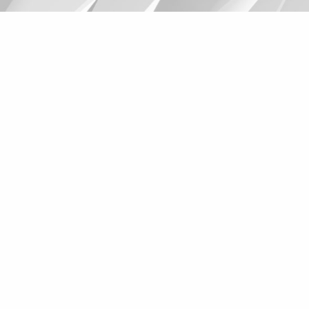
Suggestions
Products
See more products
Shopping list preview
0