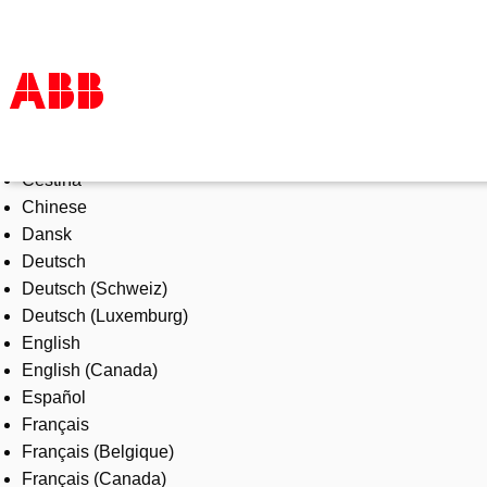
Select Language
Produkte und Leistungen
Čeština
Branchenlösungen
Chinese
Service
Dansk
Über uns
Deutsch
Vertriebspartner finden
Deutsch (Schweiz)
Kontakt
Deutsch (Luxemburg)
Karriere
English
English (Canada)
Español
Français
Français (Belgique)
Français (Canada)