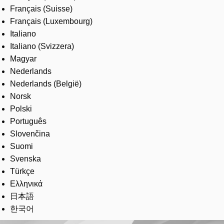
Français (Suisse)
Français (Luxembourg)
Italiano
Italiano (Svizzera)
Magyar
Nederlands
Nederlands (België)
Norsk
Polski
Português
Slovenčina
Suomi
Svenska
Türkçe
Ελληνικά
日本語
한국어