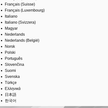
Français (Suisse)
Français (Luxembourg)
Italiano
Italiano (Svizzera)
Magyar
Nederlands
Nederlands (België)
Norsk
Polski
Português
Slovenčina
Suomi
Svenska
Türkçe
Ελληνικά
日本語
한국어