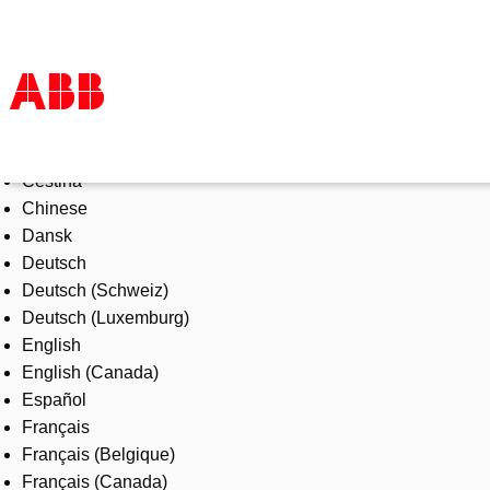
Select Language
Produkte und Leistungen
Čeština
Branchenlösungen
Chinese
Service
Dansk
Über uns
Deutsch
Vertriebspartner finden
Deutsch (Schweiz)
Kontakt
Deutsch (Luxemburg)
Karriere
English
English (Canada)
Español
Français
Français (Belgique)
Français (Canada)