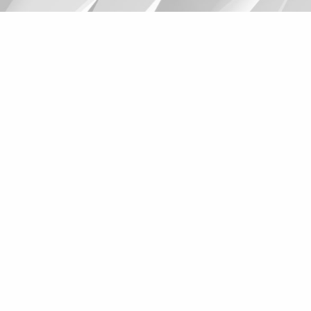
Suggestions
Products
See more products
Shopping list preview
0