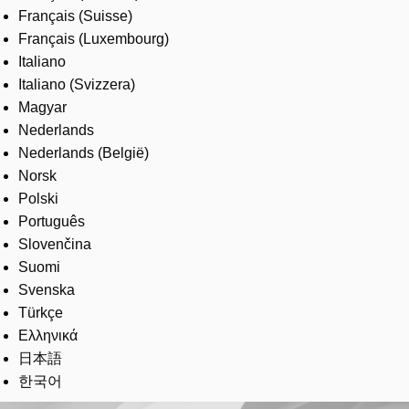
Français (Suisse)
Français (Luxembourg)
Italiano
Italiano (Svizzera)
Magyar
Nederlands
Nederlands (België)
Norsk
Polski
Português
Slovenčina
Suomi
Svenska
Türkçe
Ελληνικά
日本語
한국어