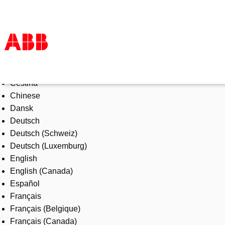
Select Language
Produkte und Leistungen
Čeština
Branchenlösungen
Chinese
Service
Dansk
Über uns
Deutsch
Vertriebspartner finden
Deutsch (Schweiz)
Kontakt
Deutsch (Luxemburg)
Karriere
English
English (Canada)
Español
Français
Français (Belgique)
Français (Canada)