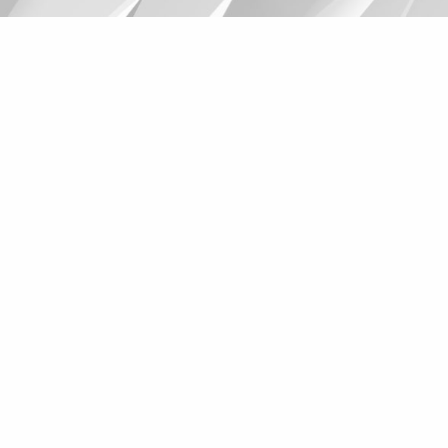
Suggestions
Products
See more products
Shopping list preview
0