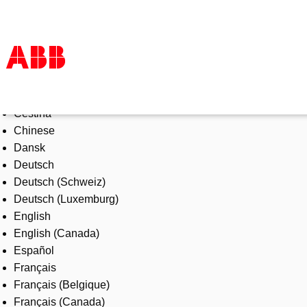
Select Language
Produkte und Leistungen
Čeština
Branchenlösungen
Chinese
Service
Dansk
Über uns
Deutsch
Vertriebspartner finden
Deutsch (Schweiz)
Kontakt
Deutsch (Luxemburg)
Karriere
English
English (Canada)
Español
Français
Français (Belgique)
Français (Canada)