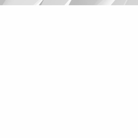
Suggestions
Products
See more products
Shopping list preview
0