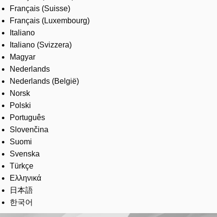
Français (Suisse)
Français (Luxembourg)
Italiano
Italiano (Svizzera)
Magyar
Nederlands
Nederlands (België)
Norsk
Polski
Português
Slovenčina
Suomi
Svenska
Türkçe
Ελληνικά
日本語
한국어