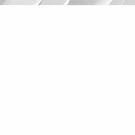
Suggestions
Products
See more products
Shopping list preview
0