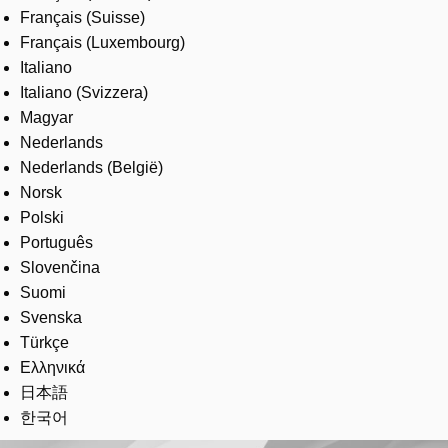
Français (Suisse)
Français (Luxembourg)
Italiano
Italiano (Svizzera)
Magyar
Nederlands
Nederlands (België)
Norsk
Polski
Português
Slovenčina
Suomi
Svenska
Türkçe
Ελληνικά
日本語
한국어