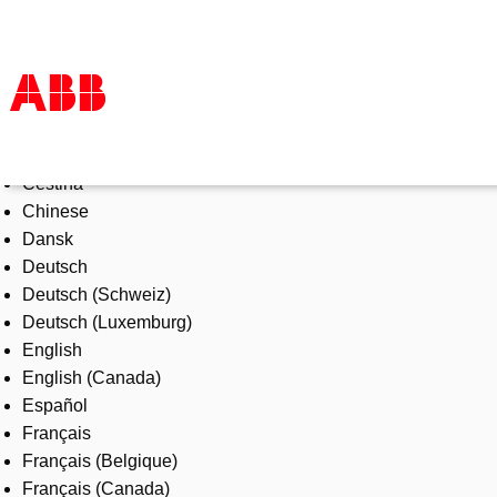
Select Language
Produkte und Leistungen
Čeština
Branchenlösungen
Chinese
Service
Dansk
Über uns
Deutsch
Vertriebspartner finden
Deutsch (Schweiz)
Kontakt
Deutsch (Luxemburg)
Karriere
English
English (Canada)
Español
Français
Français (Belgique)
Français (Canada)