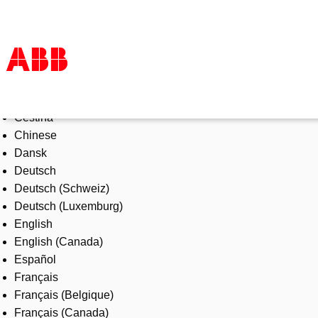
Select Language
Produkte und Leistungen
Čeština
Branchenlösungen
Chinese
Service
Dansk
Über uns
Deutsch
Vertriebspartner finden
Deutsch (Schweiz)
Kontakt
Deutsch (Luxemburg)
Karriere
English
English (Canada)
Español
Français
Français (Belgique)
Français (Canada)