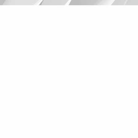
Suggestions
Products
See more products
Shopping list preview
0