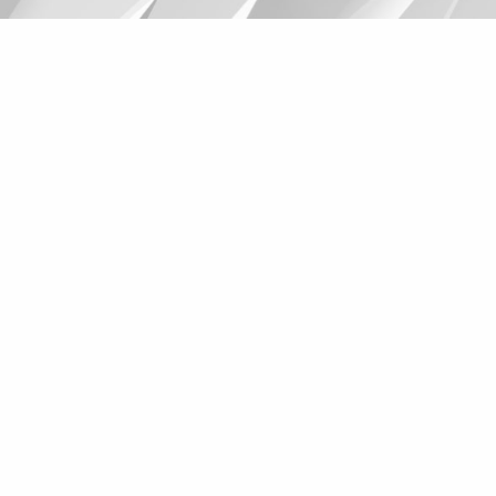
Suggestions
Products
See more products
Shopping list preview
0