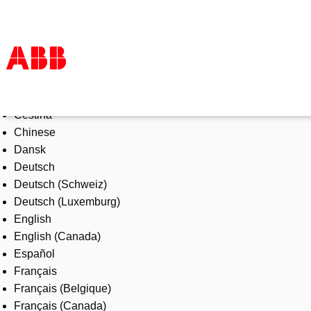
Select Language
Produkte und Leistungen
Čeština
Branchenlösungen
Chinese
Service
Dansk
Über uns
Deutsch
Vertriebspartner finden
Deutsch (Schweiz)
Kontakt
Deutsch (Luxemburg)
Karriere
English
English (Canada)
Español
Français
Français (Belgique)
Français (Canada)