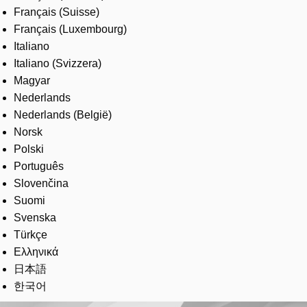
Français (Suisse)
Français (Luxembourg)
Italiano
Italiano (Svizzera)
Magyar
Nederlands
Nederlands (België)
Norsk
Polski
Português
Slovenčina
Suomi
Svenska
Türkçe
Ελληνικά
日本語
한국어