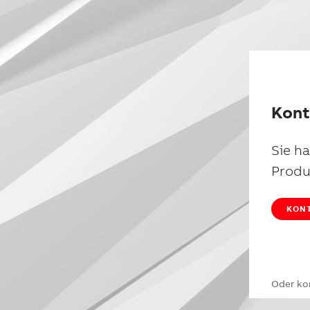
Kont
Sie h
Produ
KONT
Oder ko