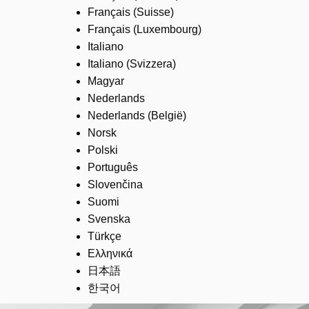
Français (Suisse)
Français (Luxembourg)
Italiano
Italiano (Svizzera)
Magyar
Nederlands
Nederlands (België)
Norsk
Polski
Português
Slovenčina
Suomi
Svenska
Türkçe
Ελληνικά
日本語
한국어