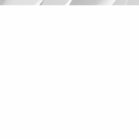
Suggestions
Products
See more products
Shopping list preview
0