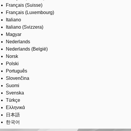
Français (Suisse)
Français (Luxembourg)
Italiano
Italiano (Svizzera)
Magyar
Nederlands
Nederlands (België)
Norsk
Polski
Português
Slovenčina
Suomi
Svenska
Türkçe
Ελληνικά
日本語
한국어