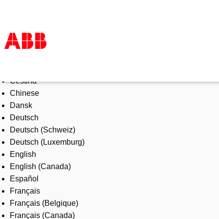
Select Language
Produkte und Leistungen
Čeština
Branchenlösungen
Chinese
Service
Dansk
Über uns
Deutsch
Vertriebspartner finden
Deutsch (Schweiz)
Kontakt
Deutsch (Luxemburg)
Karriere
English
English (Canada)
Español
Français
Français (Belgique)
Français (Canada)