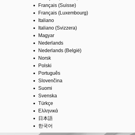
Français (Suisse)
Français (Luxembourg)
Italiano
Italiano (Svizzera)
Magyar
Nederlands
Nederlands (België)
Norsk
Polski
Português
Slovenčina
Suomi
Svenska
Türkçe
Ελληνικά
日本語
한국어