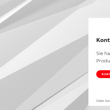
Kont
Sie h
Produ
KONT
Oder ko