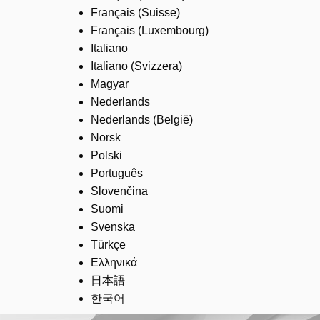
Français (Suisse)
Français (Luxembourg)
Italiano
Italiano (Svizzera)
Magyar
Nederlands
Nederlands (België)
Norsk
Polski
Português
Slovenčina
Suomi
Svenska
Türkçe
Ελληνικά
日本語
한국어