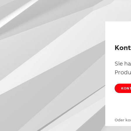
Kont
Sie h
Produ
KONT
Oder ko