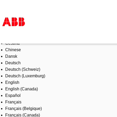
Select Language
Produkte und Leistungen
Čeština
Branchenlösungen
Chinese
Service
Dansk
Über uns
Deutsch
Vertriebspartner finden
Deutsch (Schweiz)
Kontakt
Deutsch (Luxemburg)
Karriere
English
English (Canada)
Español
Français
Français (Belgique)
Français (Canada)