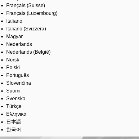
Français (Suisse)
Français (Luxembourg)
Italiano
Italiano (Svizzera)
Magyar
Nederlands
Nederlands (België)
Norsk
Polski
Português
Slovenčina
Suomi
Svenska
Türkçe
Ελληνικά
日本語
한국어