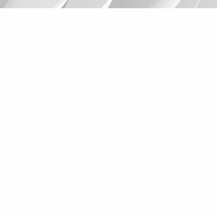
Suggestions
Products
See more products
Shopping list preview
0