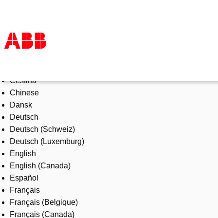
Select Language
Produkte und Leistungen
Čeština
Branchenlösungen
Chinese
Service
Dansk
Über uns
Deutsch
Vertriebspartner finden
Deutsch (Schweiz)
Kontakt
Deutsch (Luxemburg)
Karriere
English
English (Canada)
Español
Français
Français (Belgique)
Français (Canada)