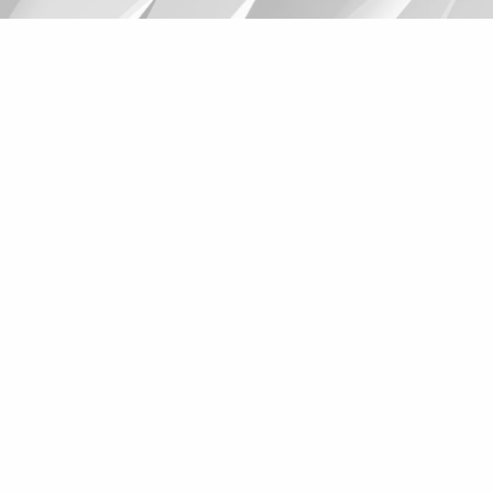
Suggestions
Products
See more products
Shopping list preview
0