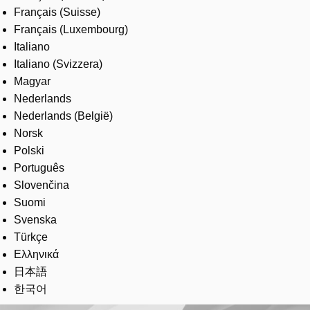
Français (Suisse)
Français (Luxembourg)
Italiano
Italiano (Svizzera)
Magyar
Nederlands
Nederlands (België)
Norsk
Polski
Português
Slovenčina
Suomi
Svenska
Türkçe
Ελληνικά
日本語
한국어