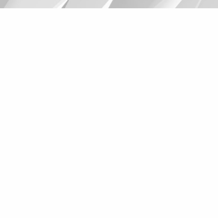
Suggestions
Products
See more products
Shopping list preview
0