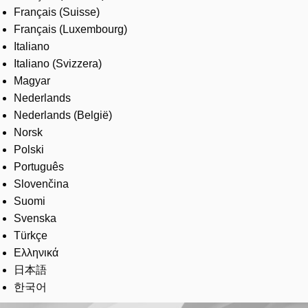
Français (Suisse)
Français (Luxembourg)
Italiano
Italiano (Svizzera)
Magyar
Nederlands
Nederlands (België)
Norsk
Polski
Português
Slovenčina
Suomi
Svenska
Türkçe
Ελληνικά
日本語
한국어