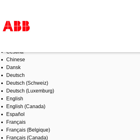
Select Language
Produkte und Leistungen
Čeština
Branchenlösungen
Chinese
Service
Dansk
Über uns
Deutsch
Vertriebspartner finden
Deutsch (Schweiz)
Kontakt
Deutsch (Luxemburg)
Karriere
English
English (Canada)
Español
Français
Français (Belgique)
Français (Canada)