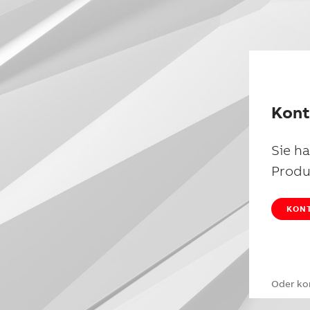
Kont
Sie h
Produ
KONT
Oder ko