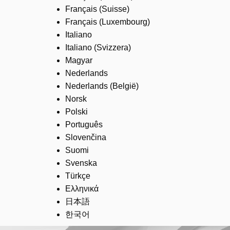
Français (Suisse)
Français (Luxembourg)
Italiano
Italiano (Svizzera)
Magyar
Nederlands
Nederlands (België)
Norsk
Polski
Português
Slovenčina
Suomi
Svenska
Türkçe
Ελληνικά
日本語
한국어