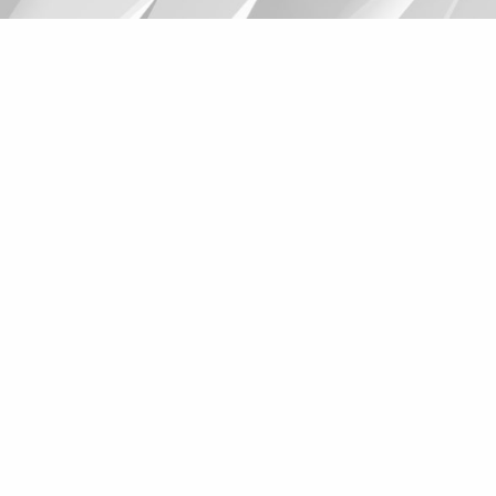
Suggestions
Products
See more products
Shopping list preview
0