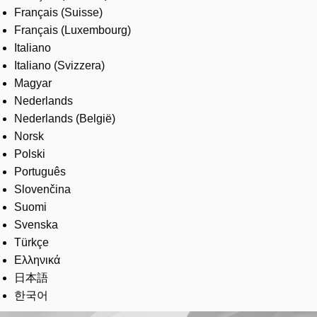
Français (Suisse)
Français (Luxembourg)
Italiano
Italiano (Svizzera)
Magyar
Nederlands
Nederlands (België)
Norsk
Polski
Português
Slovenčina
Suomi
Svenska
Türkçe
Ελληνικά
日本語
한국어