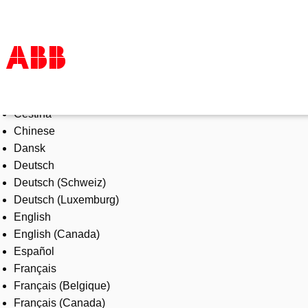
Select Language
Productos & Soluciones
Čeština
Industrias
Chinese
Servicios
Dansk
Sobre ABB
Deutsch
Dónde comprar
Deutsch (Schweiz)
Contáctanos
Deutsch (Luxemburg)
Carreras
English
English (Canada)
Español
Français
Français (Belgique)
Français (Canada)