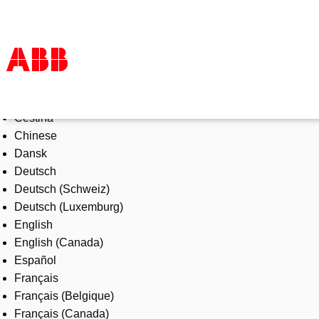
Select Language
Productos & Soluciones
Čeština
Industrias
Chinese
Servicios
Dansk
Sobre ABB
Deutsch
Dónde comprar
Deutsch (Schweiz)
Contáctanos
Deutsch (Luxemburg)
Carreras
English
English (Canada)
Español
Français
Français (Belgique)
Français (Canada)