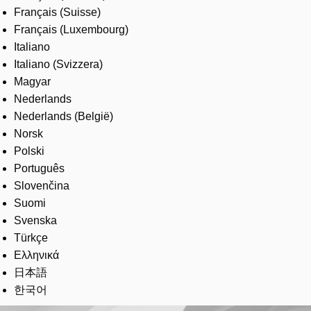
Français (Suisse)
Français (Luxembourg)
Italiano
Italiano (Svizzera)
Magyar
Nederlands
Nederlands (België)
Norsk
Polski
Português
Slovenčina
Suomi
Svenska
Türkçe
Ελληνικά
日本語
한국어