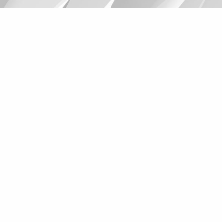
Suggestions
Products
See more products
Shopping list preview
0