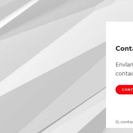
Cont
Envían
conta
CONT
O, conta