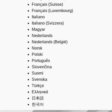
Français (Suisse)
Français (Luxembourg)
Italiano
Italiano (Svizzera)
Magyar
Nederlands
Nederlands (België)
Norsk
Polski
Português
Slovenčina
Suomi
Svenska
Türkçe
Ελληνικά
日本語
한국어