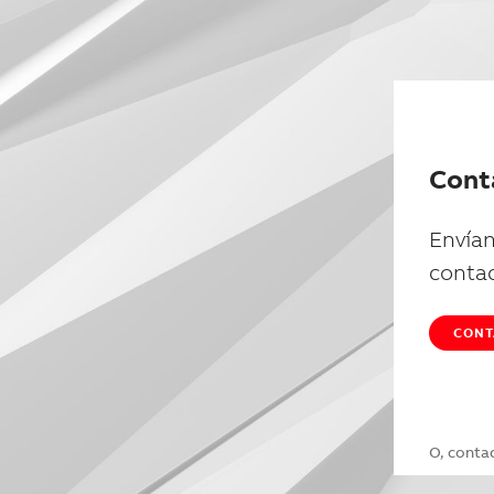
Cont
Envían
conta
CONT
O, conta