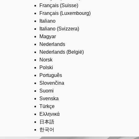
Français (Suisse)
Français (Luxembourg)
Italiano
Italiano (Svizzera)
Magyar
Nederlands
Nederlands (België)
Norsk
Polski
Português
Slovenčina
Suomi
Svenska
Türkçe
Ελληνικά
日本語
한국어