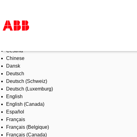
Select Language
Productos & Soluciones
Čeština
Industrias
Chinese
Servicios
Dansk
Sobre ABB
Deutsch
Dónde comprar
Deutsch (Schweiz)
Contáctanos
Deutsch (Luxemburg)
Carreras
English
English (Canada)
Español
Français
Français (Belgique)
Français (Canada)