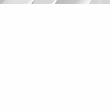
Suggestions
Products
See more products
Shopping list preview
0