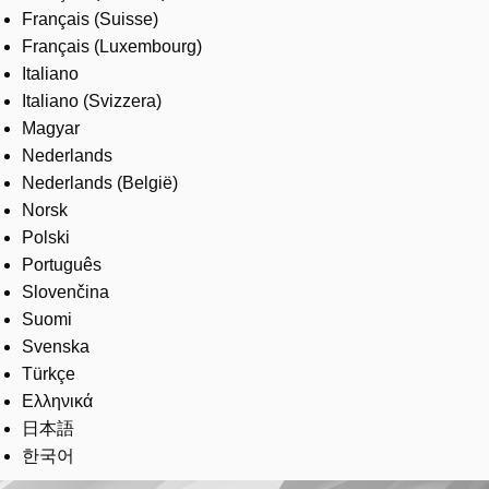
Français (Suisse)
Français (Luxembourg)
Italiano
Italiano (Svizzera)
Magyar
Nederlands
Nederlands (België)
Norsk
Polski
Português
Slovenčina
Suomi
Svenska
Türkçe
Ελληνικά
日本語
한국어