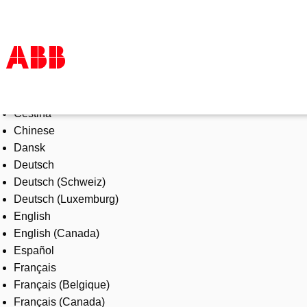
Select Language
Tuotteet ja järjestelmät
Čeština
Toimialat
Chinese
Palvelut
Dansk
ABB lyhyesti
Deutsch
Mistä ostaa
Deutsch (Schweiz)
Ota yhteyttä
Deutsch (Luxemburg)
ABB-uralle
English
English (Canada)
Español
Français
Français (Belgique)
Français (Canada)