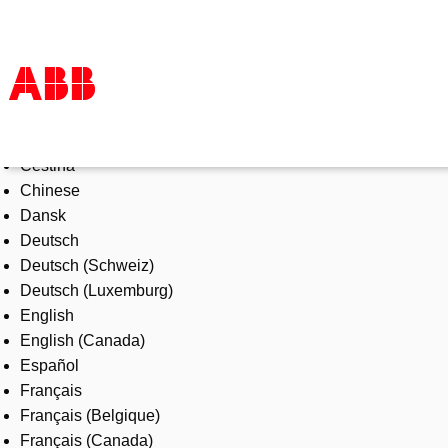
Select Language
Tuotteet ja järjestelmät
Čeština
Toimialat
Chinese
Palvelut
Dansk
ABB lyhyesti
Deutsch
Mistä ostaa
Deutsch (Schweiz)
Ota yhteyttä
Deutsch (Luxemburg)
ABB-uralle
English
English (Canada)
Español
Français
Français (Belgique)
Français (Canada)