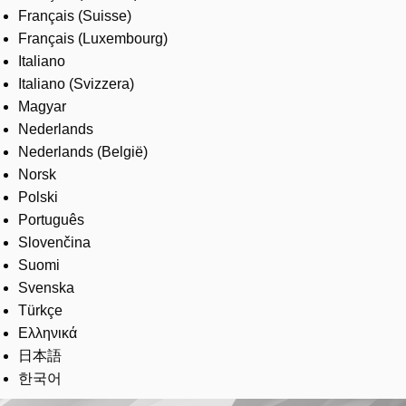
Français (Suisse)
Français (Luxembourg)
Italiano
Italiano (Svizzera)
Magyar
Nederlands
Nederlands (België)
Norsk
Polski
Português
Slovenčina
Suomi
Svenska
Türkçe
Ελληνικά
日本語
한국어