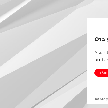
Ota 
Asian
autta
LÄHE
Tai ota 