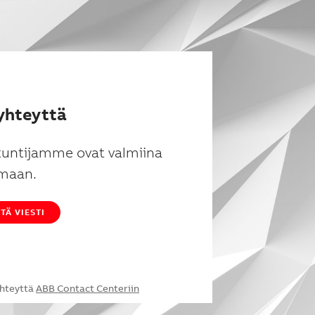
yhteyttä
tuntijamme ovat valmiina
maan.
TÄ VIESTI
yhteyttä
ABB Contact Centeriin