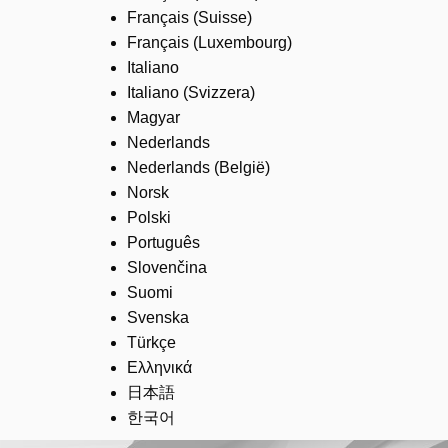
Français (Suisse)
Français (Luxembourg)
Italiano
Italiano (Svizzera)
Magyar
Nederlands
Nederlands (België)
Norsk
Polski
Português
Slovenčina
Suomi
Svenska
Türkçe
Ελληνικά
日本語
한국어