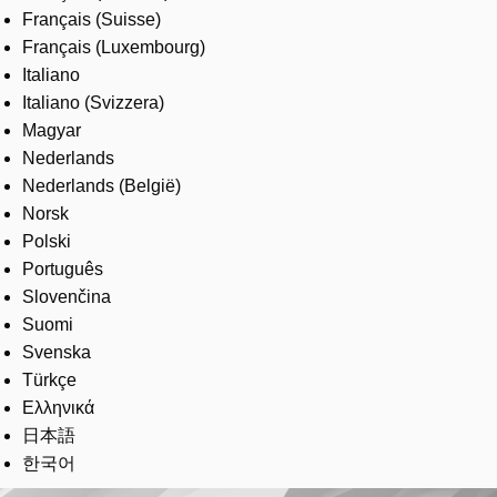
Français (Suisse)
Français (Luxembourg)
Italiano
Italiano (Svizzera)
Magyar
Nederlands
Nederlands (België)
Norsk
Polski
Português
Slovenčina
Suomi
Svenska
Türkçe
Ελληνικά
日本語
한국어