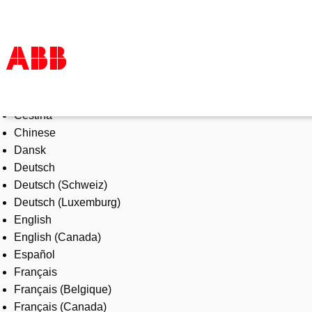
Select Language
Tuotteet ja järjestelmät
Čeština
Toimialat
Chinese
Palvelut
Dansk
ABB lyhyesti
Deutsch
Mistä ostaa
Deutsch (Schweiz)
Ota yhteyttä
Deutsch (Luxemburg)
ABB-uralle
English
English (Canada)
Español
Français
Français (Belgique)
Français (Canada)