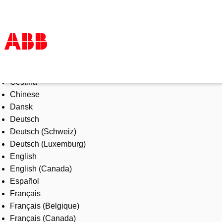
Select Language
Tuotteet ja järjestelmät
Čeština
Toimialat
Chinese
Palvelut
Dansk
ABB lyhyesti
Deutsch
Mistä ostaa
Deutsch (Schweiz)
Ota yhteyttä
Deutsch (Luxemburg)
ABB-uralle
English
English (Canada)
Español
Français
Français (Belgique)
Français (Canada)