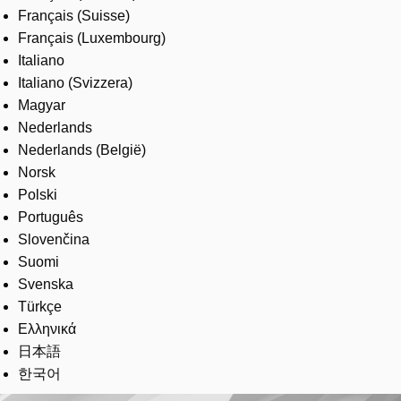
Français (Suisse)
Français (Luxembourg)
Italiano
Italiano (Svizzera)
Magyar
Nederlands
Nederlands (België)
Norsk
Polski
Português
Slovenčina
Suomi
Svenska
Türkçe
Ελληνικά
日本語
한국어