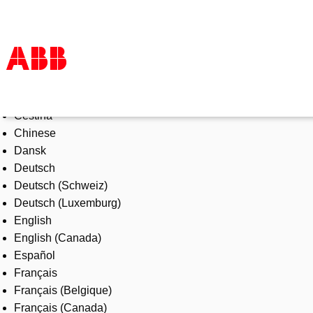
Select Language
Tuotteet ja järjestelmät
Čeština
Toimialat
Chinese
Palvelut
Dansk
ABB lyhyesti
Deutsch
Mistä ostaa
Deutsch (Schweiz)
Ota yhteyttä
Deutsch (Luxemburg)
ABB-uralle
English
English (Canada)
Español
Français
Français (Belgique)
Français (Canada)