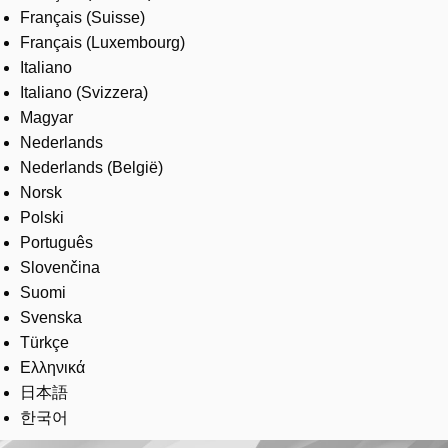
Français (Suisse)
Français (Luxembourg)
Italiano
Italiano (Svizzera)
Magyar
Nederlands
Nederlands (België)
Norsk
Polski
Português
Slovenčina
Suomi
Svenska
Türkçe
Ελληνικά
日本語
한국어