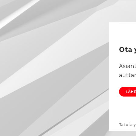
Ota 
Asian
autta
LÄHE
Tai ota 