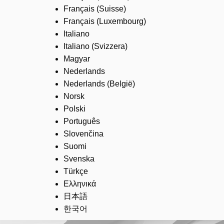
Français (Suisse)
Français (Luxembourg)
Italiano
Italiano (Svizzera)
Magyar
Nederlands
Nederlands (België)
Norsk
Polski
Português
Slovenčina
Suomi
Svenska
Türkçe
Ελληνικά
日本語
한국어