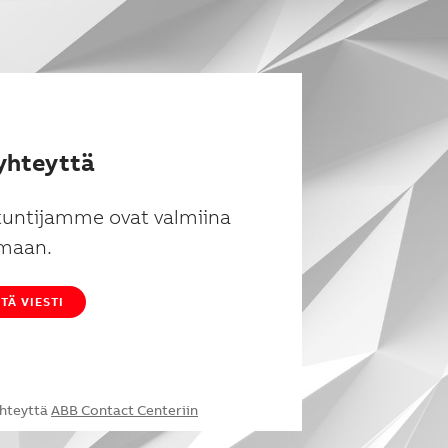
yhteyttä
tuntijamme ovat valmiina
maan.
TÄ VIESTI
yhteyttä
ABB Contact Centeriin