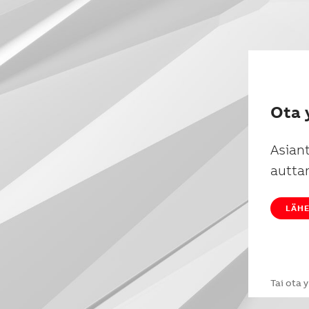
Ota 
Asian
autta
LÄHE
Tai ota 