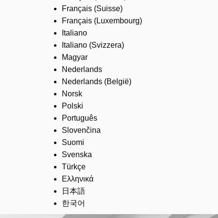
Français (Suisse)
Français (Luxembourg)
Italiano
Italiano (Svizzera)
Magyar
Nederlands
Nederlands (België)
Norsk
Polski
Português
Slovenčina
Suomi
Svenska
Türkçe
Ελληνικά
日本語
한국어