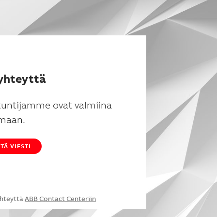
yhteyttä
tuntijamme ovat valmiina
maan.
TÄ VIESTI
yhteyttä
ABB Contact Centeriin