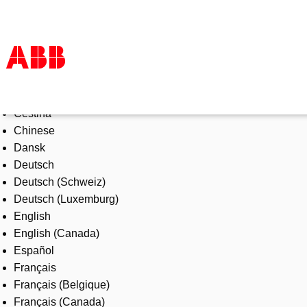
Select Language
Tuotteet ja järjestelmät
Čeština
Toimialat
Chinese
Palvelut
Dansk
ABB lyhyesti
Deutsch
Mistä ostaa
Deutsch (Schweiz)
Ota yhteyttä
Deutsch (Luxemburg)
ABB-uralle
English
English (Canada)
Español
Français
Français (Belgique)
Français (Canada)