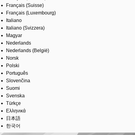
Français (Suisse)
Français (Luxembourg)
Italiano
Italiano (Svizzera)
Magyar
Nederlands
Nederlands (België)
Norsk
Polski
Português
Slovenčina
Suomi
Svenska
Türkçe
Ελληνικά
日本語
한국어