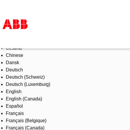
Select Language
Tuotteet ja järjestelmät
Čeština
Toimialat
Chinese
Palvelut
Dansk
ABB lyhyesti
Deutsch
Mistä ostaa
Deutsch (Schweiz)
Ota yhteyttä
Deutsch (Luxemburg)
ABB-uralle
English
English (Canada)
Español
Français
Français (Belgique)
Français (Canada)