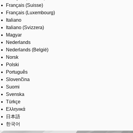
Français (Suisse)
Français (Luxembourg)
Italiano
Italiano (Svizzera)
Magyar
Nederlands
Nederlands (België)
Norsk
Polski
Português
Slovenčina
Suomi
Svenska
Türkçe
Ελληνικά
日本語
한국어