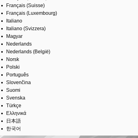
Français (Suisse)
Français (Luxembourg)
Italiano
Italiano (Svizzera)
Magyar
Nederlands
Nederlands (België)
Norsk
Polski
Português
Slovenčina
Suomi
Svenska
Türkçe
Ελληνικά
日本語
한국어