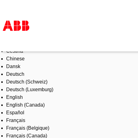
Select Language
Tuotteet ja järjestelmät
Čeština
Toimialat
Chinese
Palvelut
Dansk
ABB lyhyesti
Deutsch
Mistä ostaa
Deutsch (Schweiz)
Ota yhteyttä
Deutsch (Luxemburg)
ABB-uralle
English
English (Canada)
Español
Français
Français (Belgique)
Français (Canada)