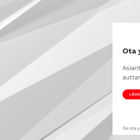
Ota 
Asian
autta
LÄHE
Tai ota 