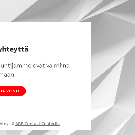
yhteyttä
tuntijamme ovat valmiina
maan.
TÄ VIESTI
yhteyttä
ABB Contact Centeriin