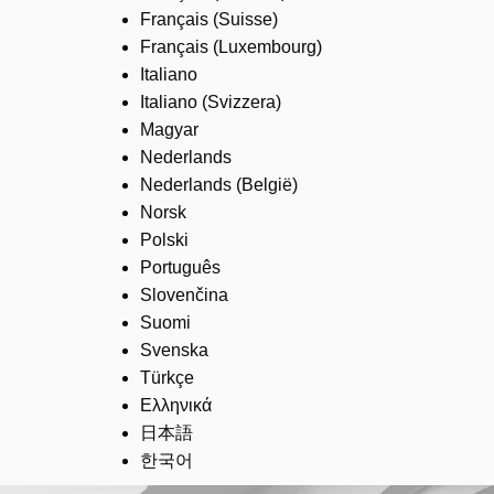
Français (Suisse)
Français (Luxembourg)
Italiano
Italiano (Svizzera)
Magyar
Nederlands
Nederlands (België)
Norsk
Polski
Português
Slovenčina
Suomi
Svenska
Türkçe
Ελληνικά
日本語
한국어