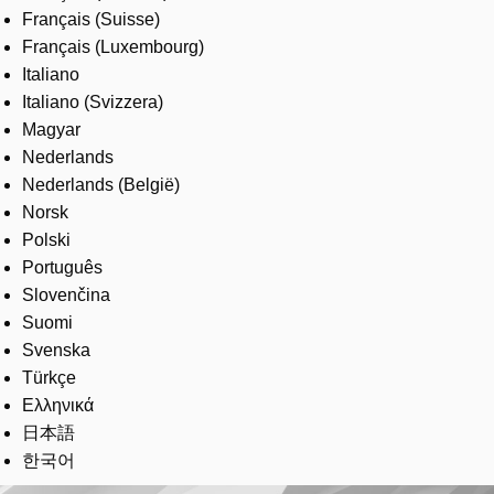
Français (Suisse)
Français (Luxembourg)
Italiano
Italiano (Svizzera)
Magyar
Nederlands
Nederlands (België)
Norsk
Polski
Português
Slovenčina
Suomi
Svenska
Türkçe
Ελληνικά
日本語
한국어