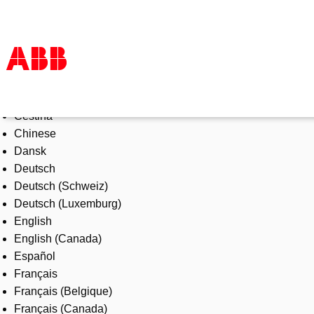
Select Language
Tuotteet ja järjestelmät
Čeština
Toimialat
Chinese
Palvelut
Dansk
ABB lyhyesti
Deutsch
Mistä ostaa
Deutsch (Schweiz)
Ota yhteyttä
Deutsch (Luxemburg)
ABB-uralle
English
English (Canada)
Español
Français
Français (Belgique)
Français (Canada)